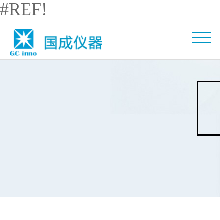
#REF!