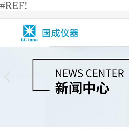
#REF!