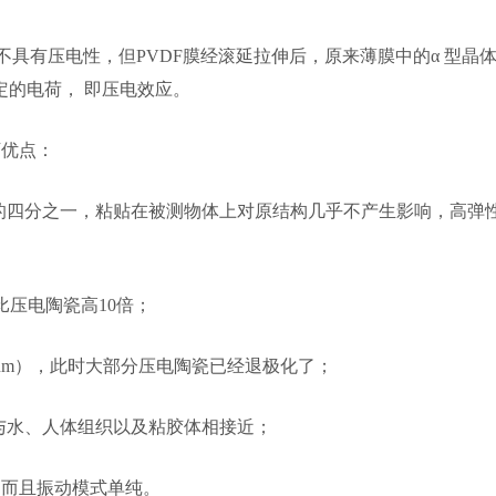
体不具有压电性，但PVDF膜经滚延拉伸后，原来薄膜中的α 型晶体
生一定的电荷， 即压电效应。
下优点：
四分之一，粘贴在被测物体上对原结构几乎不产生影响，高弹性柔顺性
压电陶瓷高10倍；
/um），此时大部分压电陶瓷已经退极化了；
，与水、人体组织以及粘胶体相接近；
应，而且振动模式单纯。