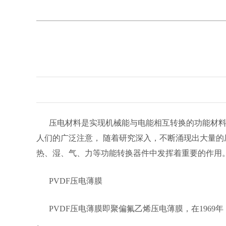
压电材料是实现机械能与电能相互转换的功能材料，它的
人们的广泛注意， 随着研究深入，不断涌现出大量
热、湿、气、力等功能转换器件中发挥着重要的作用
PVDF压电薄膜
PVDF压电薄膜即聚偏氟乙烯压电薄膜，在1969年， 日本人 
。