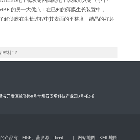
HEED）完成。RHEED电子枪发射的高能电子以掠角入射（小于4
BE 的另一大优点：在已知的薄膜生长装置中，
F!可以了解薄膜在生长过程中其表面的平整度、结晶的好坏
新材料”？
苏省常州市武进经济开发区兰香路8号常州石墨烯科技产业园3号楼2楼
产品有：MBE、蒸发源、rheed
|
网站地图
XML地图