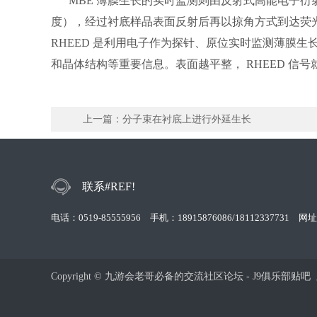
MBE 薄膜生长的实时监测则由反射式高能电子衍射仪（Refle
度），经过衬底样品表面反射后再以掠角方式到达荧光
RHEED 是利用电子作为探针、原位实时监测薄膜生长的
和晶体结构等重要信息。表面越平整， RHEE
上一篇：
分子束在衬底上进行外延生长
联系#REF!
电话：0519-85555956 手机：18915876086/1811233
Copyright © 九游会老哥必备的交流社区论坛 - J9俱乐部贴吧 