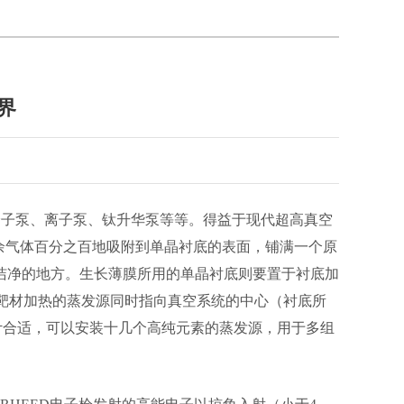
界
分子泵、离子泵、钛升华泵等等。得益于现代超高真空
的残余气体百分之百地吸附到单晶衬底的表面，铺满一个原
洁净的地方。生长薄膜所用的单晶衬底则要置于衬底加
材加热的蒸发源同时指向真空系统的中心（衬底所
果设计合适，可以安装十几个高纯元素的蒸发源，用于多组