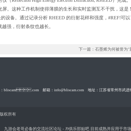
ction High Energy Electron Diffraction, R
屏。这种工作机制使得薄膜的生长和实时监测互不干扰，这是 M
设备。通过记录分析 RHEED 的衍射花样和强度，#RE
D 信号就越强，衍射条纹也越长。
下一篇：
石墨烯为何被誉为“
7731 网址：bliscam.com 邮箱：info@bliscam.com 地址：江
 版权所有
九游会老哥必备的交流社区论坛 - J9俱乐部贴吧
目前成熟并应用于市场的